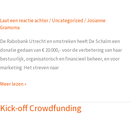
Laat een reactie achter
/
Uncategorized
/
Josianne
Gramsma
De Rabobank Utrecht en omstreken heeft De Schalm een
donatie gedaan van € 20.000,- voor de verbetering van haar
bestuurlijk, organisatorisch en financieel beheer, en voor
marketing. Het streven naar
Rabobank
Meer lezen »
Utrecht
doneert
Kick-off Crowdfunding
aan
De
Schalm