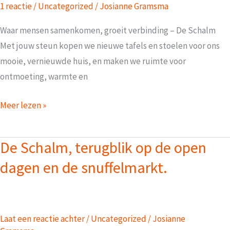
1 reactie
/
Uncategorized
/
Josianne Gramsma
Waar mensen samenkomen, groeit verbinding – De Schalm
Met jouw steun kopen we nieuwe tafels en stoelen voor ons
mooie, vernieuwde huis, en maken we ruimte voor
ontmoeting, warmte en
Verbouwing
Meer lezen »
en
actie
De Schalm, terugblik op de open
voor
dagen en de snuffelmarkt.
nieuwe
tafels
en
stoelen
Laat een reactie achter
/
Uncategorized
/
Josianne