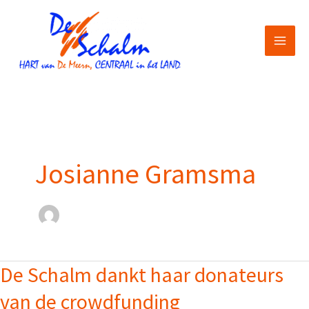
Ga
naar
de
inhoud
Josianne Gramsma
De Schalm dankt haar donateurs
van de crowdfunding