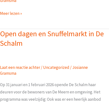
Gramsma
De
Meer lezen »
Schalm,
terugblik
Open dagen en Snuffelmarkt in De
op
Schalm
de
open
dagen
en
Laat een reactie achter
/
Uncategorized
/
Josianne
de
Gramsma
snuffelmarkt.
Op 31 januari en 1 februari 2026 opende De Schalm haar
deuren voor de bewoners van De Meern en omgeving. Het
programma was veelzijdig: Ook was er een heerlijk aanbod