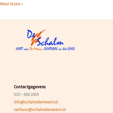
Open
Meer lezen »
dagen
en
Snuffelmarkt
in
De
Schalm
Contactgegevens
030 – 666 2609
info@schalmdemeern.nl
verhuur@schalmdemeern.nl