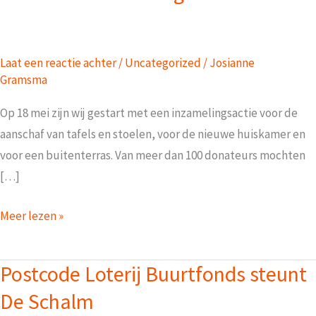
Laat een reactie achter
/
Uncategorized
/
Josianne
Gramsma
Op 18 mei zijn wij gestart met een inzamelingsactie voor de
aanschaf van tafels en stoelen, voor de nieuwe huiskamer en
voor een buitenterras. Van meer dan 100 donateurs mochten
[…]
De
Meer lezen »
Schalm
dankt
Postcode Loterij Buurtfonds steunt
haar
De Schalm
donateurs