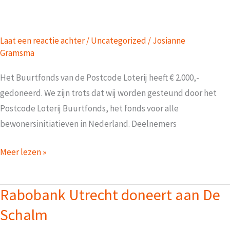
van
de
crowdfunding
Laat een reactie achter
/
Uncategorized
/
Josianne
Gramsma
Het Buurtfonds van de Postcode Loterij heeft € 2.000,-
gedoneerd. We zijn trots dat wij worden gesteund door het
Postcode Loterij Buurtfonds, het fonds voor alle
bewonersinitiatieven in Nederland. Deelnemers
Postcode
Meer lezen »
Loterij
Buurtfonds
Rabobank Utrecht doneert aan De
steunt
Schalm
De
Schalm