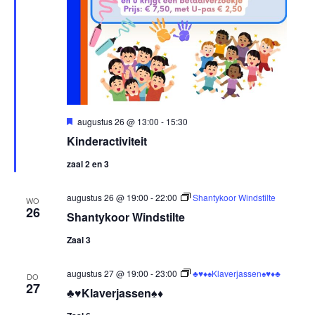
U
augustus 26 @ 13:00
-
15:30
i
Kinderactiviteit
t
g
zaal 2 en 3
e
l
i
augustus 26 @ 19:00
-
22:00
Shantykoor Windstilte
c
WO
26
h
Shantykoor Windstilte
t
Zaal 3
augustus 27 @ 19:00
-
23:00
♣️♥️♦️♠️Klaverjassen♠️♥️♦️♣️
DO
27
♣️♥️Klaverjassen♠️♦️