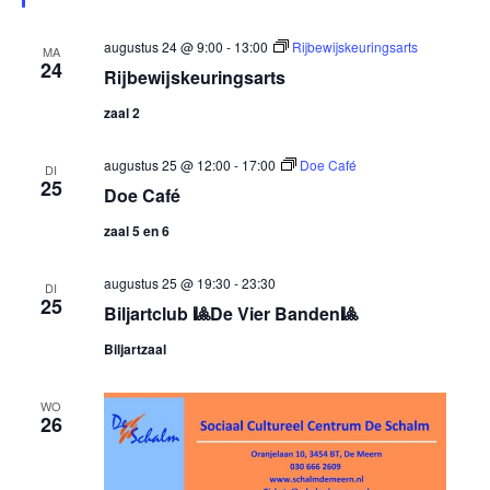
i
e
t
c
h
augustus 24 @ 9:00
-
13:00
Rijbewijskeuringsarts
MA
v
i
t
24
Rijbewijskeuringsarts
e
e
zaal 2
n
n
augustus 25 @ 12:00
-
17:00
Doe Café
DI
25
a
Doe Café
v
zaal 5 en 6
i
augustus 25 @ 19:30
-
23:30
g
DI
25
Biljartclub 🎱De Vier Banden🎱
a
Biljartzaal
t
i
WO
e
26