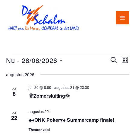
Ga
naar
de
inhoud
Nu
 - 
28/08/2026
Evenementen
E
Z
E
L
O
v
I
v
S
E
augustus 2026
J
e
K
e
e
S
E
n
T
n
l
juli 20 @ 8:00
-
augustus 21 @ 23:30
ZA
N
8
🌞Zomersluiting🌞
e
e
e
m
m
c
augustus 22
ZA
e
e
t
22
♣️♦️ONK Poker♥️♠️ Summercamp finale!
n
n
e
Theater zaal
t
t
e