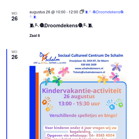
augustus 26 @ 10:00
-
12:00
🧵🪡🧶Droomdekens🧶
WO
🪡🧵
26
🧵🪡🧶Droomdekens🧶🪡🧵
Zaal 6
WO
26