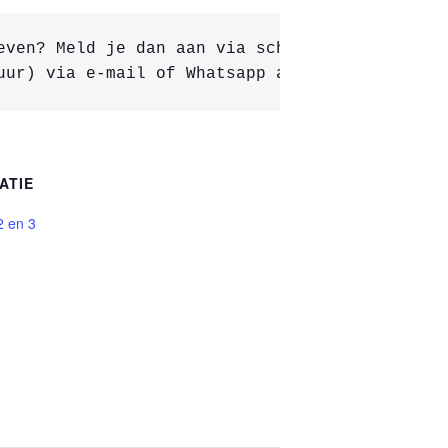
even? Meld je dan aan via schaakverenigingtrio
uur) via e-mail of Whatsapp aan wedstrijdleid
ATIE
2 en 3