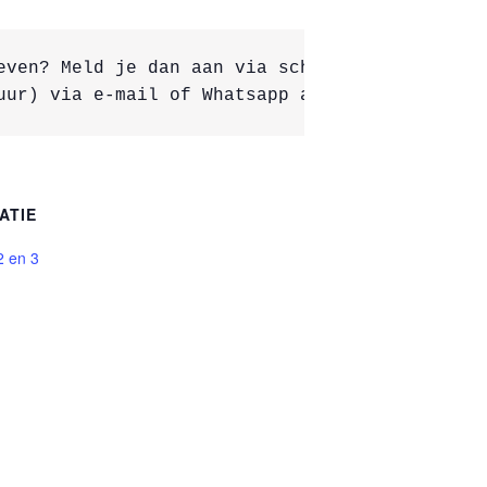
even? Meld je dan aan via schaakverenigingtrio
uur) via e-mail of Whatsapp aan wedstrijdleid
ATIE
2 en 3