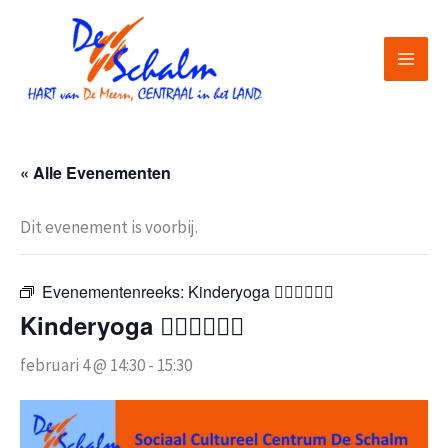
Ga
naar
de
inhoud
« Alle Evenementen
Dit evenement is voorbij.
Evenementenreeks:
Kinderyoga 🧘🏽‍♀️🧘🏽‍♂️
Kinderyoga 🧘🏽‍♀️🧘🏽‍♂️
februari 4 @ 14:30
-
15:30