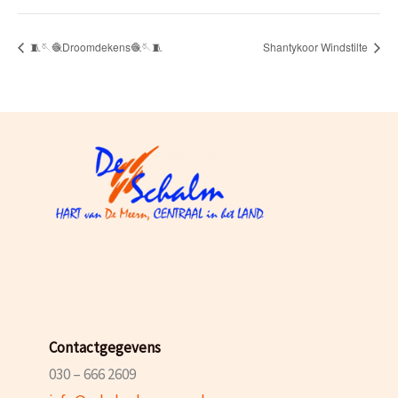
🧵🪡🧶Droomdekens🧶🪡🧵
Shantykoor Windstilte
Contactgegevens
030 – 666 2609