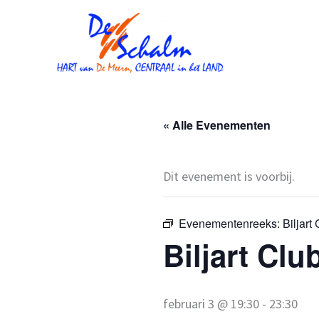
Ga
naar
de
inhoud
« Alle Evenementen
Dit evenement is voorbij.
Evenementenreeks:
Biljar
Biljart Cl
februari 3 @ 19:30
-
23:30