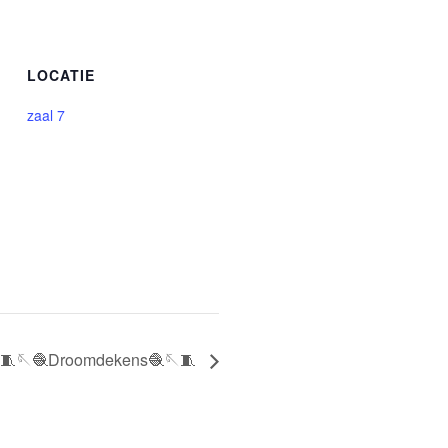
LOCATIE
zaal 7
🧵🪡🧶Droomdekens🧶🪡🧵