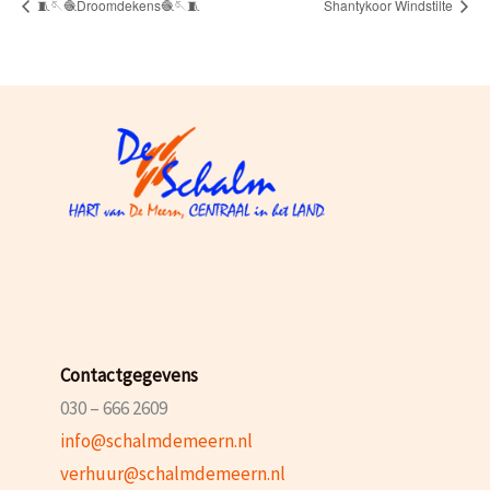
🧵🪡🧶Droomdekens🧶🪡🧵
Shantykoor Windstilte
Contactgegevens
030 – 666 2609
info@schalmdemeern.nl
verhuur@schalmdemeern.nl