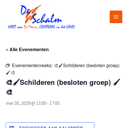
Ga
naar
de
inhoud
« Alle Evenementen
Evenementenreeks:
🎨🖌️Schilderen (besloten groep)
🖌️🎨
🎨🖌️Schilderen (besloten groep) 🖌️
🎨
mei 30, 2029 @ 13:00
-
17:00