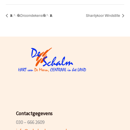
🧵🪡🧶Droomdekens🧶🪡🧵
Shantykoor Windstilte
Contactgegevens
030 – 666 2609