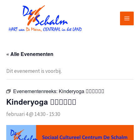
Ga
naar
de
inhoud
« Alle Evenementen
Dit evenement is voorbij.
Evenementenreeks:
Kinderyoga 🧘🏽‍♀️🧘🏽‍♂️
Kinderyoga 🧘🏽‍♀️🧘🏽‍♂️
februari 4 @ 14:30
-
15:30