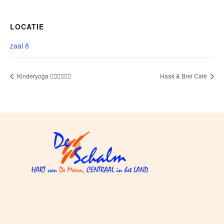
LOCATIE
zaal 8
Kinderyoga 🧘🏽‍♀️🧘🏽‍♂️
Haak & Brei Café